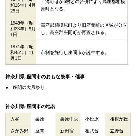
上溝町ほか6村との合併により高座郡相模
和16年）4月
原町となる。
29日
1948年（昭
高座郡相模原町より旧座間町の区域が分立
和23年）9月
し、高座郡座間町が再置される。
1日
1971年（昭
和46年）11
市制を施行し座間市が誕生する。
月1日
神奈川県-座間市のおもな祭事・催事
● 座間の大凧祭り
神奈川県-座間市の地名
入谷
栗原
栗原中央
小松原
相模が丘
さがみ野
座間
新田宿
相武台
立野台