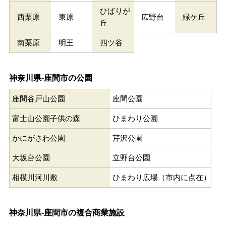
ひばりが
西栗原
東原
広野台
緑ケ丘
丘
南栗原
明王
四ツ谷
神奈川県-座間市の公園
座間谷戸山公園
座間公園
富士山公園子供の森
ひまわり公園
かにがさわ公園
芹沢公園
大坂台公園
立野台公園
相模川河川敷
ひまわり広場（市内に点在）
神奈川県-座間市の複合商業施設