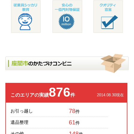
876
このエリアの実績
件
2014.08.30現在
78
お引っ越し
件
61
遺品整理
件
148
その他